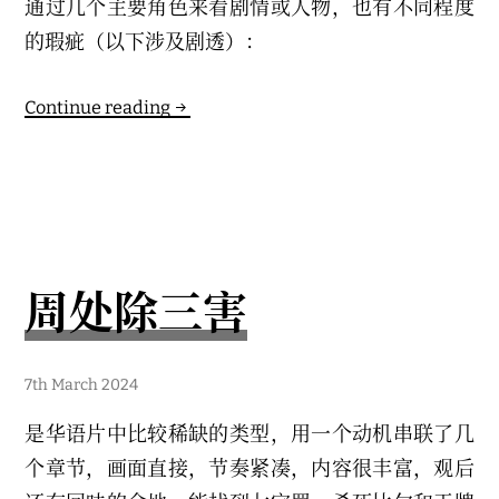
通过几个主要角色来看剧情或人物，也有不同程度
的瑕疵（以下涉及剧透）：
唐
Continue reading
朝
诡
事
录
周处除三害
7
7th March 2024
t
h
是华语片中比较稀缺的类型，用一个动机串联了几
M
a
个章节，画面直接，节奏紧凑，内容很丰富，观后
r
c