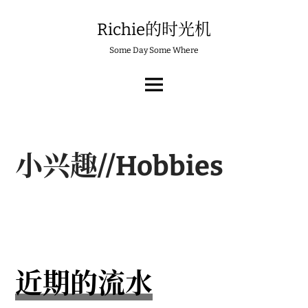
Skip
to
Richie的时光机
content
Some Day Some Where
MAIN
MENU
小兴趣//Hobbies
近期的流水