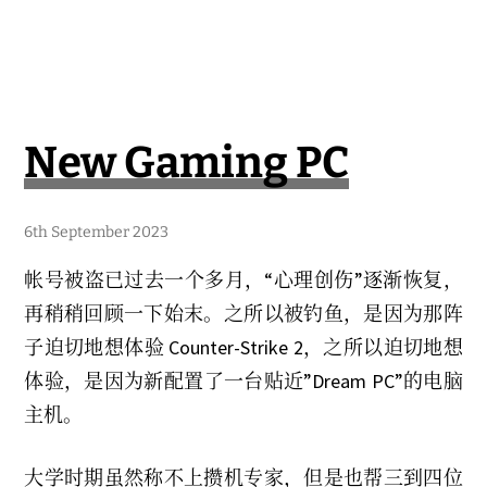
札
记
New Gaming PC
1
6th September 2023
7
t
帐号被盗已过去一个多月，“心理创伤”逐渐恢复，
h
S
再稍稍回顾一下始末。之所以被钓鱼，是因为那阵
e
p
子迫切地想体验 Counter-Strike 2，之所以迫切地想
t
e
体验，是因为新配置了一台贴近”Dream PC”的电脑
m
b
主机。
e
r
2
0
大学时期虽然称不上攒机专家，但是也帮三到四位