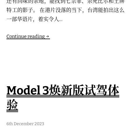
还有回味的余地，能找到七宗罪、杀死比尔和王牌
h
2
特工的影子。 在港片没落的当下，台湾能拍出这么
0
2
一部华语片，着实令人...
4
Continue reading
Model 3焕新版试驾体
验
6
6th December 2023
t