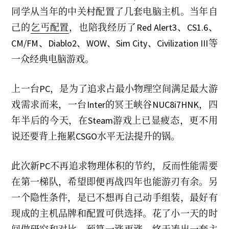
2
同学从当年的中关村配置了几套电脑主机。当年自
3
己的
乞丐配置
，也陪我经历了Red Alert3、CS1.6、
CM/FM、Diablo2、WOW、Sim City、Civilization III等
一众经典电脑游戏。
上一台PC，是为了追求占最小物理空间满足最大游
戏需求而来，一台Inter的冥王峡谷NUC8i7HNK，四
年半后的今天，在Steam游戏上已显疲态，更不用
说还要背上拖累CSGO水平无法提升的锅。
此次新PC不再追求物理体积的节约，反而性能需要
在第一梯队，希望即便再战四年也能游刃有余。另
一个隐性条件，是已不想再自己动手组装，最好有
现成的主机品牌和配置可供选择。花了小一天的时