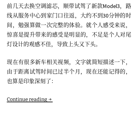
h
前几天去换空调滤芯，顺带试驾了新款Model3，路
D
e
线从服务中心到家门口往返，大约不到30分钟的时
c
e
间，勉强算做一次完整的体验。就个人感受来说，
m
b
惊喜是提升带来的感受是明显的，不足是个人对尾
e
r
灯设计的观感不佳，导致上头又下头。
2
0
2
3
现在有很多新车相关视频，文字就简短描述一下，
由于距离试驾时间已过半个月，现在还能记得的，
也算是印象深刻了：
Model
Continue reading
3
焕
新
版