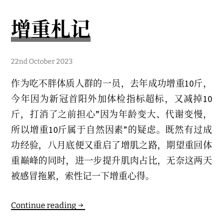
试
驾
增重札记
体
验
2
22nd October 2023
5
t
作为吃不胖体质人群的一员，去年成功增重10斤，
h
M
今年因为新冠首阳外加体检指标超标，又减掉10
a
r
斤，打消了之前担心”因为年龄变大、代谢变慢，
c
h
所以增重10斤属于自然因素”的疑虑。既然有过成
2
0
功经验，八月底便又重启了增肌之路，期望重回体
2
4
重巅峰的同时，进一步提升肌肉占比，无奈这两天
被感冒拖累，索性记一下增重心得。
增
Continue reading
重