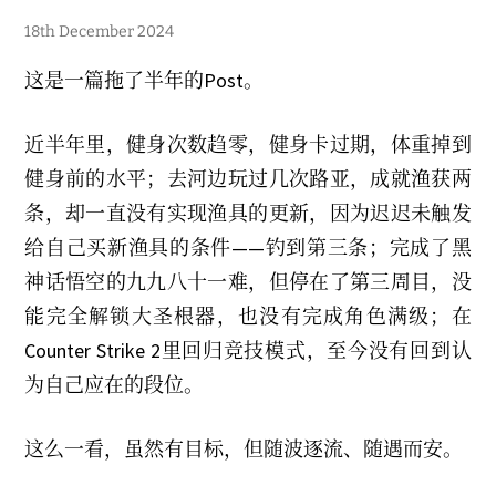
6
18th December 2024
t
h
这是一篇拖了半年的Post。
J
a
n
u
近半年里，健身次数趋零，健身卡过期，体重掉到
a
r
健身前的水平；去河边玩过几次路亚，成就渔获两
y
2
条，却一直没有实现渔具的更新，因为迟迟未触发
0
2
给自己买新渔具的条件——钓到第三条；完成了黑
5
神话悟空的九九八十一难，但停在了第三周目，没
能完全解锁大圣根器，也没有完成角色满级；在
Counter Strike 2里回归竞技模式，至今没有回到认
为自己应在的段位。
这么一看，虽然有目标，但随波逐流、随遇而安。