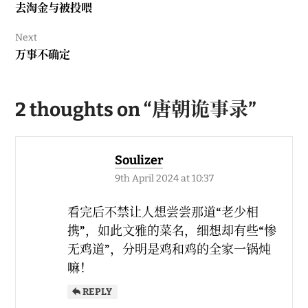
Previous
去淘金与被投喂
post:
Next
Next
万事不确定
post:
2 thoughts on “
唐朝诡事录
”
Soulizer
9th April 2024 at 10:37
看完后不禁让人想尝尝那道“老少相
携”，如此文雅的菜名，细想却有些“惨
无鸡道”，分明是鸡和鸡的全家一锅炖
嘛！
REPLY