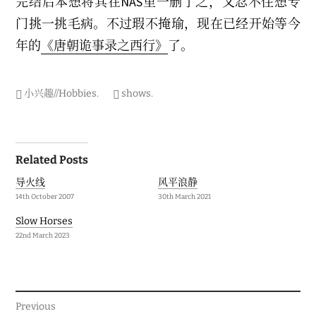
完结后本想将其在NAS里一删了之，又忍不住想专
门挑一挑毛病。不过瑕不掩瑜，现在已经开始等今
年的
《唐朝诡事录之西行》
了。
小兴趣//Hobbies
.
shows
.
Post
Related Posts
navigation
导火线
风平浪静
14th October 2007
30th March 2021
Slow Horses
22nd March 2023
Previous