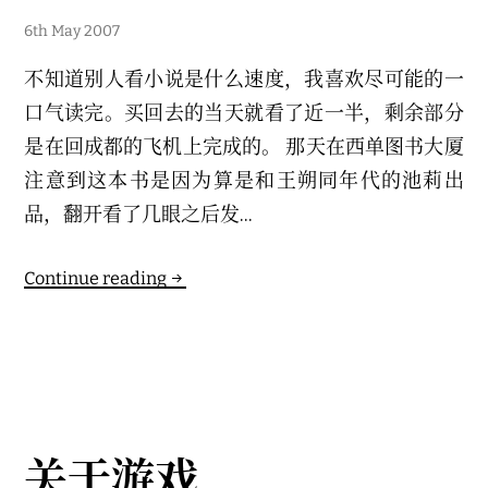
2
6th May 2007
7
t
不知道别人看小说是什么速度，我喜欢尽可能的一
h
M
口气读完。买回去的当天就看了近一半，剩余部分
a
r
是在回成都的飞机上完成的。 那天在西单图书大厦
c
h
注意到这本书是因为算是和王朔同年代的池莉出
2
0
品，翻开看了几眼之后发...
2
4
Continue reading
关于游戏