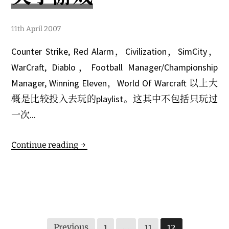
6
11th April 2007
t
h
Counter Strike, Red Alarm，Civilization，SimCity，
M
a
WarCraft, Diablo，Football Manager/Championship
r
c
Manager, Winning Eleven，World Of Warcraft 以上大
h
2
概是比较投入去玩的playlist。这其中不包括只玩过
0
2
一次...
1
Continue reading
Posts
Previous
1
…
11
12