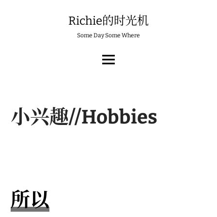
Skip
to
Richie的时光机
content
Some Day Some Where
MAIN
MENU
小兴趣//Hobbies
所以