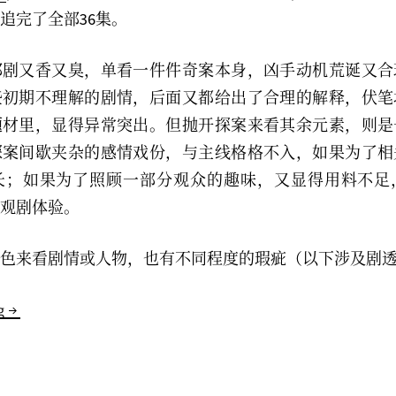
追完了全部36集。
部剧又香又臭，单看一件件奇案本身，凶手动机荒诞又合
些初期不理解的剧情，后面又都给出了合理的解释，伏笔
题材里，显得异常突出。但抛开探案来看其余元素，则是
探案间歇夹杂的感情戏份，与主线格格不入，如果为了相
长；如果为了照顾一部分观众的趣味，又显得用料不足
观剧体验。
色来看剧情或人物，也有不同程度的瑕疵（以下涉及剧
唐
g
朝
诡
事