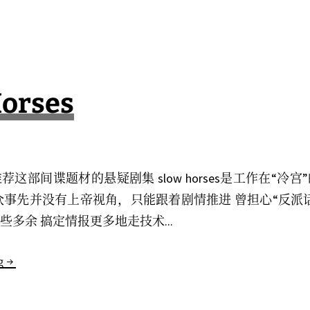
探
索
编
辑
部
Horses
这部间谍题材的悬疑剧集 slow horses是工作在“冷
众事先并没有上帝视角，只能跟着剧情推进 曾担心“反派
多余 搞定情报更多地走技术...
g