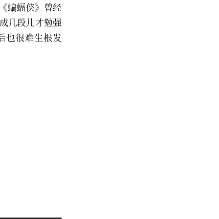
《蝙蝠侠》曾经
分成几段儿才勉强
后也很难生根发