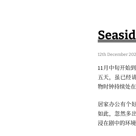
Seasid
1
12th December 20
6
t
11月中旬开始
h
M
五天，虽已经
a
y
物时钟持续处在
2
0
2
4
居家办公有个
如此，忽然多
浸在剧中的环境