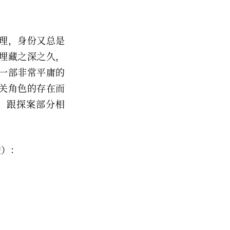
理，身份又总是
埋藏之深之久，
一部非常平庸的
关角色的存在而
，跟探案部分相
透）：