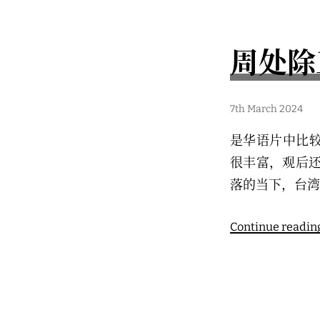
周处除
7
7th March 2024
t
h
是华语片中比
M
a
很丰富，观后还
r
c
落的当下，台湾
h
2
0
2
Continue readin
4