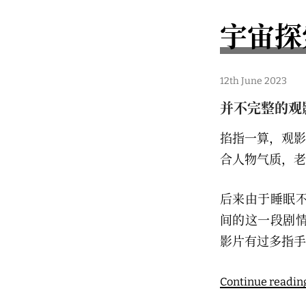
宇宙探
1
12th June 2023
2
t
并不完整的观
h
J
u
掐指一算，观影
n
e
合人物气质，老
2
0
2
后来由于睡眠
3
间的这一段剧
影片有过多指手
Continue readin