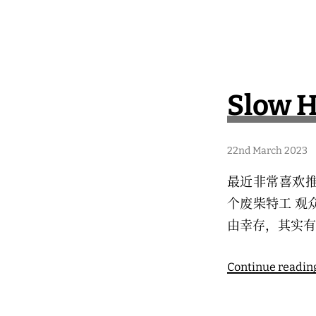
Slow 
2
22nd March 2023
6
t
最近非常喜欢推荐
h
M
个废柴特工 观
a
r
由幸存，其实有些
c
h
2
0
Continue readin
2
3