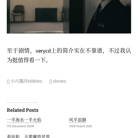
至于剧情，verycd上的简介实在不靠谱，不过我认
为挺值得看一下。
小兴趣//Hobbies
.
shows
.
Post
Related Posts
navigation
一半海水一半火焰
风平浪静
7th December 2008
30th March 2021
看电影，不要魔兽世界