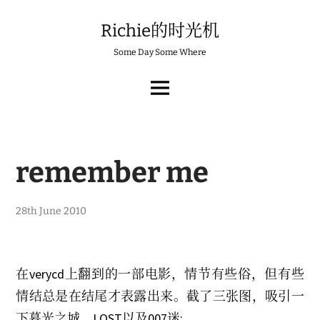
Skip
to
Richie的时光机
content
Some Day Some Where
MAIN
MENU
remember me
3
28th June 2010
r
d
M
a
y
在verycd上翻到的一部电影，情节有些俗，但有些
2
0
情结总是在结尾才表露出来。截了三张图，吸引一
2
3
下暮光之城、LOST以及007迷: