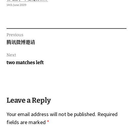
14th June 2009
Previous
Previous
腾讯微博邀请
post:
Next
Next
two matches left
post:
Leave a Reply
Your email address will not be published.
Required
fields are marked
*