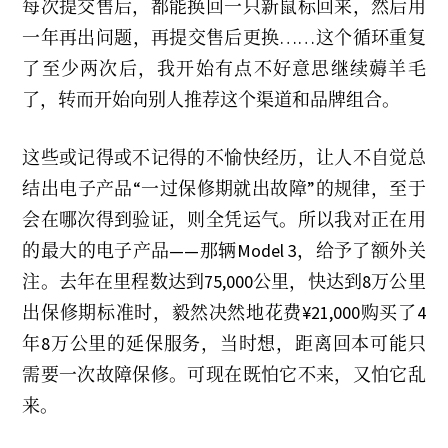
每次提交售后，都能换回一只新鼠标回来，然后用
一年再出问题，再提交售后更换……这个循环重复
了至少两次后，我开始有点不好意思继续薅羊毛
了，转而开始向别人推荐这个渠道和品牌组合。
这些或记得或不记得的不愉快经历，让人不自觉总
结出电子产品“一过保修期就出故障”的规律，至于
会在哪次得到验证，则全凭运气。所以我对正在用
的最大的电子产品——那辆Model 3，给予了额外关
注。去年在里程数达到75,000公里，快达到8万公里
出保修期标准时，毅然决然地花费¥21,000购买了4
年8万公里的延保服务，当时想，距离回本可能只
需要一次故障保修。可现在既怕它不来，又怕它乱
来。