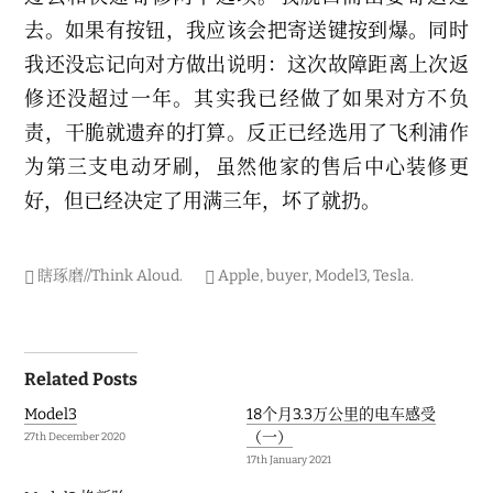
去。如果有按钮，我应该会把寄送键按到爆。同时
我还没忘记向对方做出说明：这次故障距离上次返
修还没超过一年。其实我已经做了如果对方不负
责，干脆就遗弃的打算。反正已经选用了飞利浦作
为第三支电动牙刷，虽然他家的售后中心装修更
好，但已经决定了用满三年，坏了就扔。
瞎琢磨//Think Aloud
.
Apple
,
buyer
,
Model3
,
Tesla
.
Post
Related Posts
navigation
Model3
18个月3.3万公里的电车感受
（一）
27th December 2020
17th January 2021