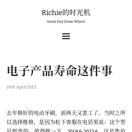
Skip
to
Richie的时光机
content
Some Day Some Where
MAIN
MENU
电子产品寿命这件事
5
26th April 2023
t
h
M
a
y
去年修好的电动牙刷，前两天又罢工了。当时之所
2
0
以选择维修，是因为松下客服在电话里说：这个型
2
3
号挺贵的，值得修一下。2019.6-2022.6，这是售价