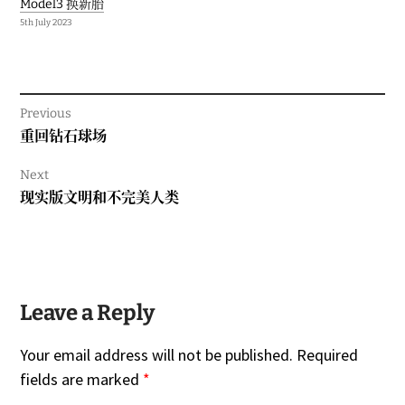
Model3 换新胎
5th July 2023
Previous
Previous
重回钻石球场
post:
Next
Next
现实版文明和不完美人类
post:
Leave a Reply
Your email address will not be published.
Required
fields are marked
*