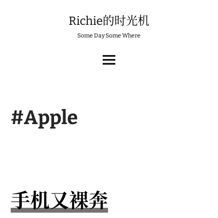
Skip
to
Richie的时光机
content
Some Day Some Where
MAIN
MENU
#Apple
手机又裸奔