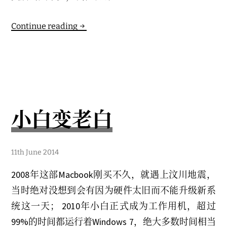
Continue reading
小白变老白
9
11th June 2014
t
h
2008年这部Macbook刚买不久，就遇上汶川地震，
A
p
当时绝对没想到会有因为硬件太旧而不能升级新系
r
i
统这一天； 2010年小白正式成为工作用机，超过
l
2
99%的时间都运行着Windows 7，绝大多数时间相当
0