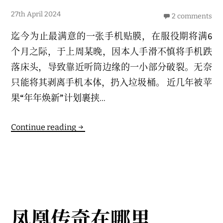
2
27th April 2024
2 comments
7
t
迄今为止最满意的一张手机贴膜，在服役期将满6
h
A
个月之际，于上周某晚，因本人手滑不慎将手机跌
p
r
落床头，导致靠近听筒边缘的一小部分破裂。无奈
i
l
只能将其剥离手机本体，扔入垃圾桶。 近几年被苹
2
0
果“年年焕新”计划裹挟...
2
4
Continue reading
凤凰传奇在哪里