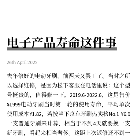
传
奇
在
哪
里
电子产品寿命这件事
5
26th April 2023
t
h
去年修好的电动牙刷，前两天又罢工了。当时之所
M
a
以选择维修，是因为松下客服在电话里说：这个型
y
2
号挺贵的，值得修一下。2019.6-2022.6，这是售价
0
2
¥1999电动牙刷当时第一轮的使用寿命，平均单次
3
使用成本¥1.82，若按当下京东牙刷热卖榜No.1 ¥6.9
一支普通牙刷来计算，相当于不到4天就要换一支
新牙刷，看起来相当奢侈。这距上次返修还不到一