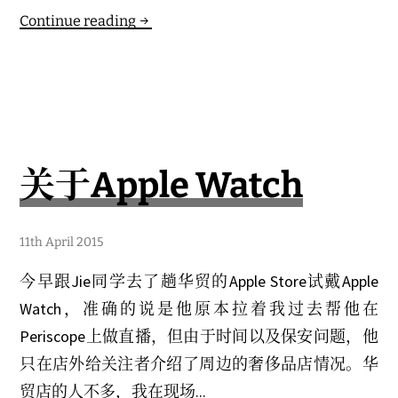
电
Continue reading
子
产
品
寿
命
这
关于Apple Watch
件
事
11th April 2015
今早跟Jie同学去了趟华贸的Apple Store试戴Apple
Watch，准确的说是他原本拉着我过去帮他在
Periscope上做直播，但由于时间以及保安问题，他
只在店外给关注者介绍了周边的奢侈品店情况。华
贸店的人不多，我在现场...