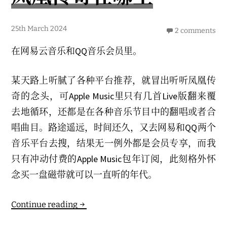
2
25th March 2024
2 comments
6
t
在网易云音乐和QQ音乐会员里。
h
M
a
r
某天路上听腻了各种平台推荐，就冒出听听凤凰传
c
h
奇的念头，可Apple Music里只有几首Live版翻来覆
2
0
去地循环，还都是在各种音乐节目中的翻唱或者合
2
4
唱曲目。路途遥远，时间还久，又去网易和QQ两个
音乐平台去搜，结果无一例外都是会员专享，而我
只有冲动付费的Apple Music包年订阅，此刻格外怀
念买一盘磁带就可以一直听的年代。
凤
Continue reading
凰