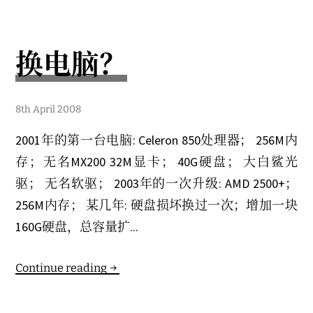
题
换电脑？
2
8th April 2008
7
t
2001年的第一台电脑: Celeron 850处理器； 256M内
h
J
存；无名MX200 32M显卡； 40G硬盘； 大白鲨光
u
l
驱； 无名软驱； 2003年的一次升级: AMD 2500+；
y
2
256M内存； 某几年: 硬盘损坏换过一次；增加一块
0
0
160G硬盘，总容量扩...
8
Continue reading