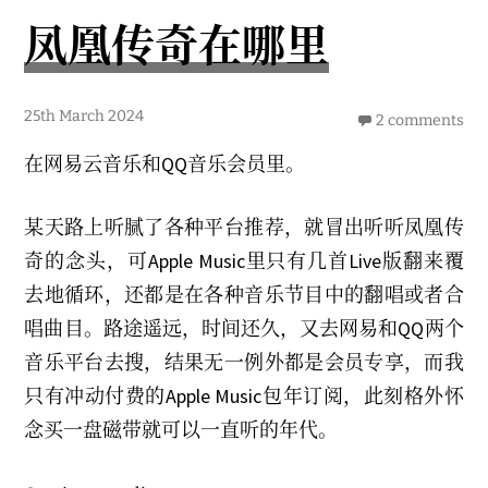
凤凰传奇在哪里
2
25th March 2024
2 comments
6
t
在网易云音乐和QQ音乐会员里。
h
M
a
r
某天路上听腻了各种平台推荐，就冒出听听凤凰传
c
h
奇的念头，可Apple Music里只有几首Live版翻来覆
2
0
去地循环，还都是在各种音乐节目中的翻唱或者合
2
4
唱曲目。路途遥远，时间还久，又去网易和QQ两个
音乐平台去搜，结果无一例外都是会员专享，而我
只有冲动付费的Apple Music包年订阅，此刻格外怀
念买一盘磁带就可以一直听的年代。