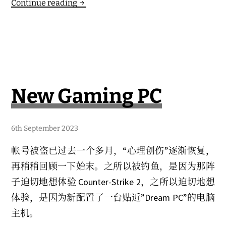
凤
Continue reading
凰
传
奇
在
哪
里
New Gaming PC
1
6th September 2023
7
t
帐号被盗已过去一个多月，“心理创伤”逐渐恢复，
h
S
再稍稍回顾一下始末。之所以被钓鱼，是因为那阵
e
p
子迫切地想体验 Counter-Strike 2，之所以迫切地想
t
e
体验，是因为新配置了一台贴近”Dream PC”的电脑
m
b
主机。
e
r