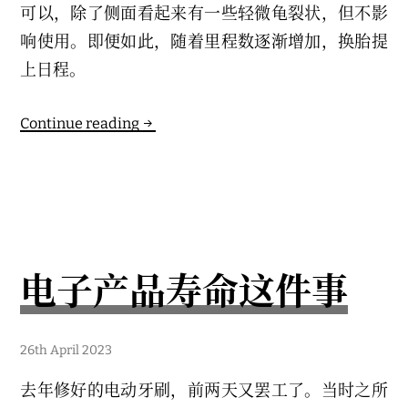
可以，除了侧面看起来有一些轻微龟裂状，但不影
响使用。即便如此，随着里程数逐渐增加，换胎提
上日程。
Model3
Continue reading
换
新
胎
电子产品寿命这件事
5
26th April 2023
t
h
去年修好的电动牙刷，前两天又罢工了。当时之所
M
a