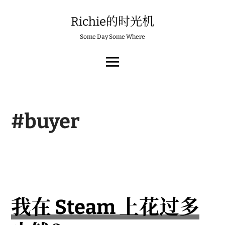
Skip
to
Richie的时光机
content
Some Day Some Where
MAIN
MENU
#buyer
我在 Steam 上花过多