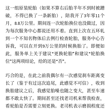
l
y
这一组原装轮胎（如果不算右后胎半年不到时被蹭
2
0
破，不得已换了一条新胎），陪我开了3年零11个
2
3
月，8.8万公里。期间连一次轮胎换位也没做过，因
为每次服务中心都说还用不着。直到上次在五环轧
到一个不知名物体后去例行检查轮胎，服务中心告
诉我，可以在开到9万公里的时候换胎了。即便如
此，服务单上关于建议“更换轮胎”和建议“轮胎换
位”这两项结论，给的还是“否”。
巧合的是，在此之前我偶尔有一次感觉刹车距离变
长了（鉴于有过这次追尾，此感觉不可信），收到
换胎建议之后，我感觉胎噪也随之变大，甚至车速
都不敢太快了。期间甚至还找老司机来帮我检查，
看轮胎是否需要立刻更换。老司机表示磨损程度还