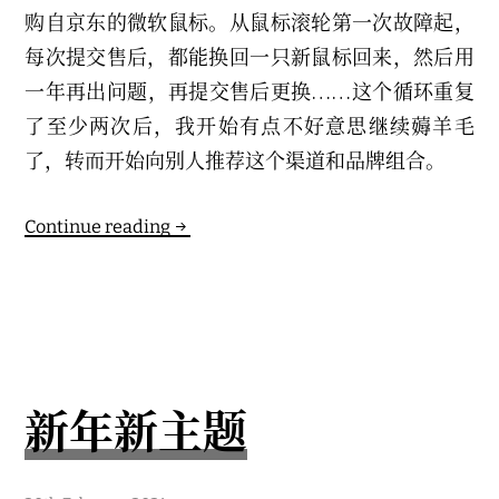
购自京东的微软鼠标。从鼠标滚轮第一次故障起，
每次提交售后，都能换回一只新鼠标回来，然后用
一年再出问题，再提交售后更换……这个循环重复
了至少两次后，我开始有点不好意思继续薅羊毛
了，转而开始向别人推荐这个渠道和品牌组合。
电
Continue reading
子
产
品
寿
命
这
新年新主题
件
事