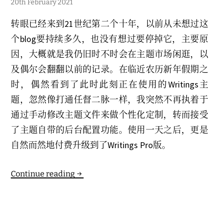
2
20th February 2021
5
t
转眼已经来到21世纪第二个十年，以前从未想过这
h
M
个blog要持续多久，也没有想过要停掉它，主要原
a
r
因，大概就是我仍旧时不时会在主题市场闲逛，以
c
h
及偶尔会翻翻以前的记录。在临近农历新年假期之
2
0
时，偶然看到了此时此刻正在使用的Writings主
2
4
题，忽然像打通任督二脉一样，我突然不再执着于
通过手动修改主题文件来做个性化定制，转而接受
了主题自带的后台配置功能。使用一天之后，更是
自然而然地付费升级到了Writings Pro版。
新
Continue reading
年
新
主