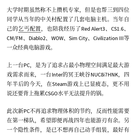
2
0
大学时期虽然称不上攒机专家，但是也帮三到四位
2
同学从当年的中关村配置了几套电脑主机。当年自
3
己的
乞丐配置
，也陪我经历了Red Alert3、CS1.6、
CM/FM、Diablo2、WOW、Sim City、Civilization III等
一众经典电脑游戏。
上一台PC，是为了追求占最小物理空间满足最大游
戏需求而来，一台Inter的冥王峡谷NUC8i7HNK，四
年半后的今天，在Steam游戏上已显疲态，更不用
说还要背上拖累CSGO水平无法提升的锅。
此次新PC不再追求物理体积的节约，反而性能需要
在第一梯队，希望即便再战四年也能游刃有余。另
一个隐性条件，是已不想再自己动手组装，最好有