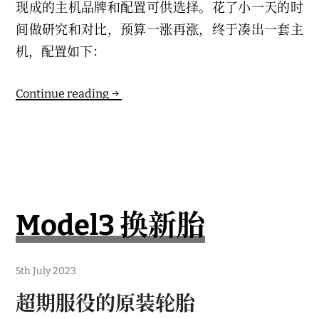
现成的主机品牌和配置可供选择。花了小一天的时
间做研究和对比，预算一涨再涨，终于凑出一套主
机，配置如下：
New
Continue reading
Gaming
PC
Model3 换新胎
6
5th July 2023
t
h
超期服役的原装轮胎
J
u