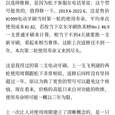
以选择维修，是因为松下客服在电话里说：这个型
y
2
号挺贵的，值得修一下。2019.6-2022.6，这是售价
0
2
¥1999电动牙刷当时第一轮的使用寿命，平均单次
3
使用成本¥1.82，若按当下京东牙刷热卖榜No.1 ¥6.9
一支普通牙刷来计算，相当于不到4天就要换一支
新牙刷，看起来相当奢侈。这距上次返修还不到一
年，本次第二轮使用寿命又来到尽头。
这是我用过的第二支电动牙刷。上一支飞利浦的两
轮使用周期跟松下非常相似，返修后同样没有坚持
超过一年。原以为换了更贵的型号可以避免这个烦
恼，现在看来，价格的高低只来自对功能的吹捧，
使用寿命则可能一概以三年为限。
上一次让人对使用周期建立了清晰概念的，是一只