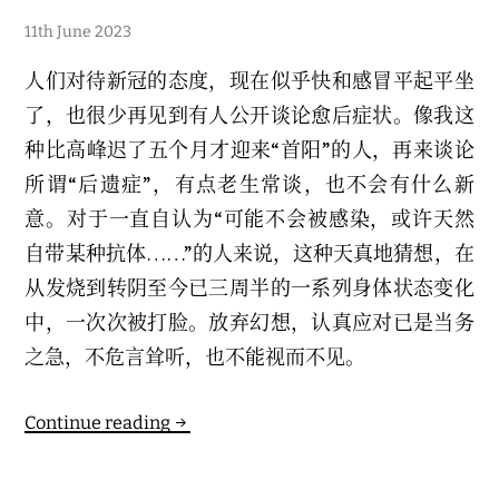
1
11th June 2023
1
t
人们对待新冠的态度，现在似乎快和感冒平起平坐
h
J
了，也很少再见到有人公开谈论愈后症状。像我这
u
n
种比高峰迟了五个月才迎来“首阳”的人，再来谈论
e
2
所谓“后遗症”，有点老生常谈，也不会有什么新
0
2
意。对于一直自认为“可能不会被感染，或许天然
3
自带某种抗体……”的人来说，这种天真地猜想，在
从发烧到转阴至今已三周半的一系列身体状态变化
中，一次次被打脸。放弃幻想，认真应对已是当务
之急，不危言耸听，也不能视而不见。
新
Continue reading
冠
后