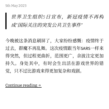
6
5th May 2023
t
h
世界卫生组织5日宣布，新冠疫情不再构
M
a
成“国际关注的突发公共卫生事件”
y
2
0
2
今晚被这条消息刷屏了，大家纷纷感慨：疫情终于
3
过去，群魔不再乱舞。这次疫情跟当年SARS一样来
得突然，但过程更曲折，范围更广，余波注定更加
持久。身处其中，有时会生出活在游戏世界的错
觉，只不过比游戏来得更加复杂和戏剧。
现
Continue reading
实
版
文