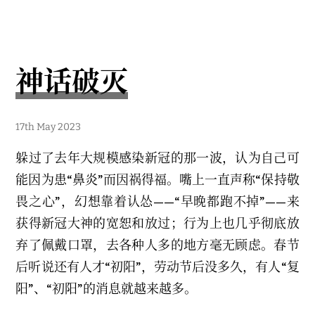
遗
症
神话破灭
1
17th May 2023
2
t
躲过了去年大规模感染新冠的那一波，认为自己可
h
J
能因为患“鼻炎”而因祸得福。嘴上一直声称“保持敬
u
n
畏之心”，幻想靠着认怂——“早晚都跑不掉”——来
e
2
获得新冠大神的宽恕和放过；行为上也几乎彻底放
0
2
弃了佩戴口罩，去各种人多的地方毫无顾虑。春节
3
后听说还有人才“初阳”，劳动节后没多久，有人“复
阳”、“初阳”的消息就越来越多。