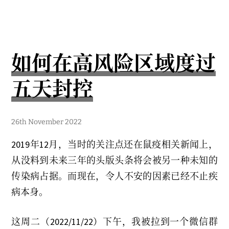
如何在高风险区域度过
五天封控
5
26th November 2022
t
h
2019年12月，当时的关注点还在鼠疫相关新闻上，
M
a
从没料到未来三年的头版头条将会被另一种未知的
y
2
传染病占据。而现在，令人不安的因素已经不止疾
0
2
病本身。
3
这周二（2022/11/22）下午，我被拉到一个微信群