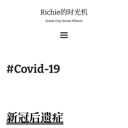
Skip
to
Richie的时光机
content
Some Day Some Where
MAIN
MENU
#Covid-19
新冠后遗症