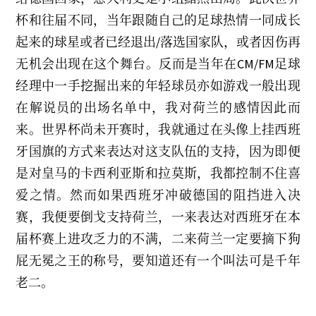
杯和往届不同，当年跟随自己的足球热情一同成长
起来的球星或者已经退出/落选国家队，或者因伤再
无机会出现在这个舞台。反而是当年在CM/FM足球
经理中一手挖掘出来的年轻球员亦如游戏一般出现
在解说员的出场名单中，我对荷兰的感情因此而
来。世界杯尚未开赛时，我就通过在头像上挂西班
牙国旗的方式来表达对这支队伍的支持，因为即便
是对皇马的卡西利亚斯和拉莫斯，我都控制不住喜
爱之情。然而如果西班牙冲破德国的阻挡进入决
赛，我便要倒戈支持荷兰，一来表达对西班牙在本
届杯赛上进攻乏力的不满，二来荷兰一定要摘下狗
屁无冕之王的称号，要知道还有一个叫法可是千年
老二。