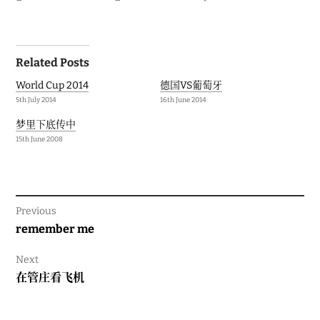
Post
Related Posts
navigation
World Cup 2014
德国VS葡萄牙
5th July 2014
16th June 2014
梦里下底传中
15th June 2008
Previous
Previous
remember me
post:
Next
Next
在管庄看飞机
post: