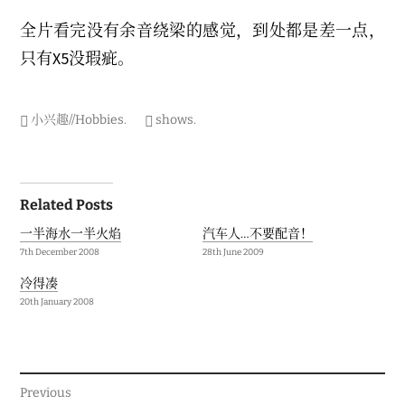
全片看完没有余音绕梁的感觉，到处都是差一点，
只有X5没瑕疵。
小兴趣//Hobbies
.
shows
.
Post
Related Posts
navigation
一半海水一半火焰
汽车人…不要配音！
7th December 2008
28th June 2009
冷得凑
20th January 2008
Previous