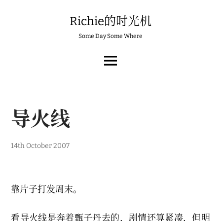
Skip
to
Richie的时光机
content
Some Day Some Where
MAIN
MENU
导火线
6
14th October 2007
t
h
M
a
r
靠片子打发周末。
c
h
2
看导火线是奔着甄子丹去的，剧情还算紧凑，但明
0