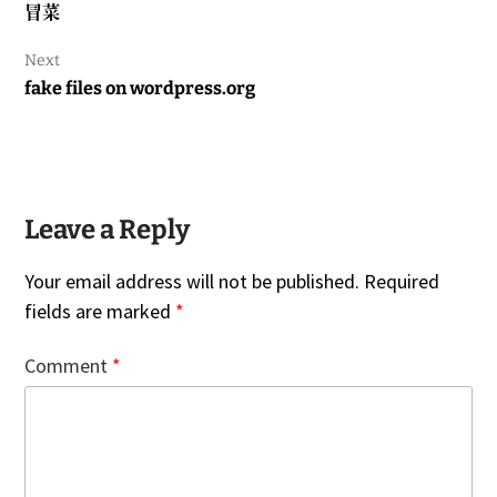
Previous
冒菜
post:
Next
Next
fake files on wordpress.org
post:
Leave a Reply
Your email address will not be published.
Required
fields are marked
*
Comment
*