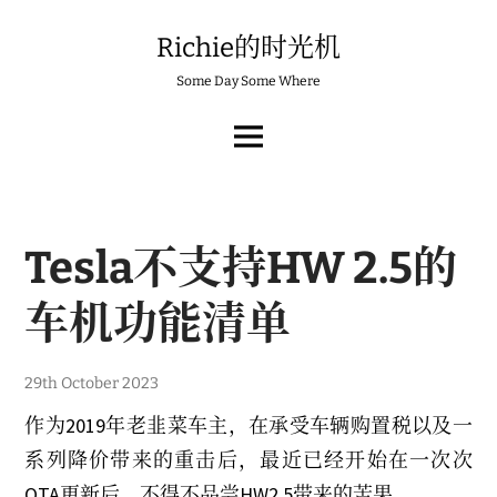
Skip
to
Richie的时光机
content
Some Day Some Where
MAIN
MENU
Tesla不支持HW 2.5的
车机功能清单
2
29th October 2023
6
t
作为2019年老韭菜车主，在承受车辆购置税以及一
h
M
系列降价带来的重击后，最近已经开始在一次次
a
r
OTA更新后，不得不品尝HW2.5带来的苦果。