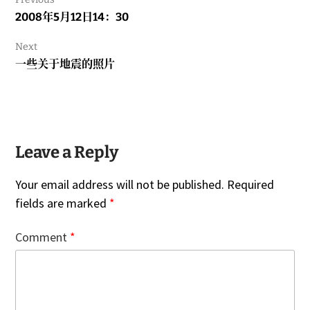
Previous
2008年5月12日14：30
post:
Next
Next
一些关于地震的照片
post:
Leave a Reply
Your email address will not be published.
Required
fields are marked
*
Comment
*