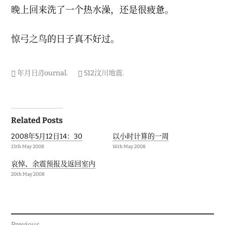
晚上回来洗了一个热水澡，还是很疲惫。
惊弓之鸟的日子真不好过。
年月日//Journal
.
512汶川地震
.
Post
Related Posts
navigation
2008年5月12日14：30
以小时计算的一周
13th May 2008
16th May 2008
哀悼、余震预报及返回室内
20th May 2008
Previous