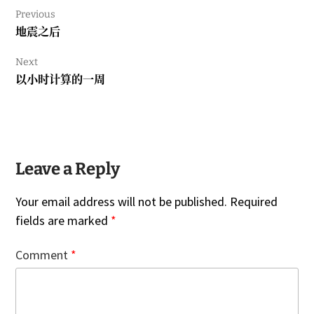
Previous
Previous
地震之后
post:
Next
Next
以小时计算的一周
post:
Leave a Reply
Your email address will not be published.
Required
fields are marked
*
Comment
*