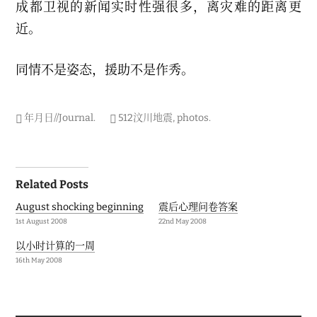
成都卫视的新闻实时性强很多，离灾难的距离更
近。
同情不是姿态，援助不是作秀。
年月日//Journal
.
512汶川地震
,
photos
.
Post
Related Posts
navigation
August shocking beginning
震后心理问卷答案
1st August 2008
22nd May 2008
以小时计算的一周
16th May 2008