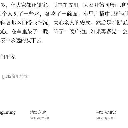
多，但大家都还镇定。震中在汶川，大家开始同唐山地
几个人买了一些水，各吃了一碗面。车里广播中已经可
询问各地区的受灾情况，关心亲人的安危。然后是不断更
揪心。在车里呆了一晚，听了一晚广播。如果再多晃一会
列表中永远的灰下去。
们平安。
512汶川地震
.
on
eginning
地震之后
余震无知觉
14th May 2008
24th July 2008