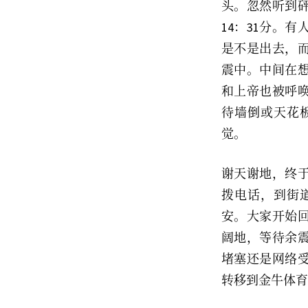
头。忽然听到
14：31分。
是不是出去，
震中。中间在
和上帝也被呼
待墙倒或天花
觉。
谢天谢地，终于
拨电话，到街
安。大家开始
阔地，等待余
堵塞还是网络
转移到金牛体育