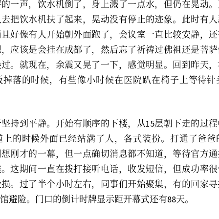
砰的一声，饮水机倒了，身上溅了一点水，但仍在晃动。
有人去把饮水机扶了起来，晃动没有停止的迹象。此时有
而且好像有人开始朝外面跑了，会议室一直比较安静，还
想，应该是会挂在成都了，然后忘了祈祷过佛祖还是菩萨
唤过。就现在，余震又晃了一下，感觉明显。回到昨天，
板掉落的时候，有些像小时候在医院趴在椅子上等待针
坚持到平静。开始有顺序的下楼，从15层朝下走的过
道上的时候外面已经站满了人，各式装扮。打通了爸爸
回想刚才的一幕，但一点确切消息都不知道，等待官方通
震。这期间一直在拨打接听电话，收发短信，但成功率很
受损。过了半个小时左右，同事们开始聚集，有的回家寻
馆避险。门口的倒计时牌显示距开幕式还有88天。