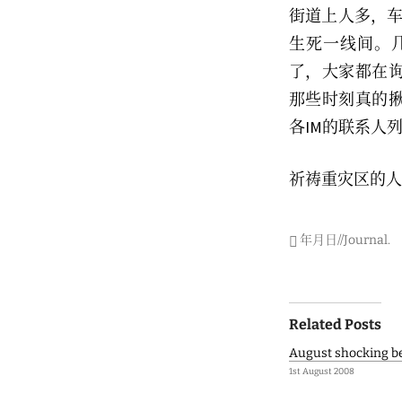
街道上人多，车
生死一线间。
了，大家都在
那些时刻真的
各IM的联系人
祈祷重灾区的人
年月日//Journal
.
Post
Related Posts
navigati
August shocking b
1st August 2008