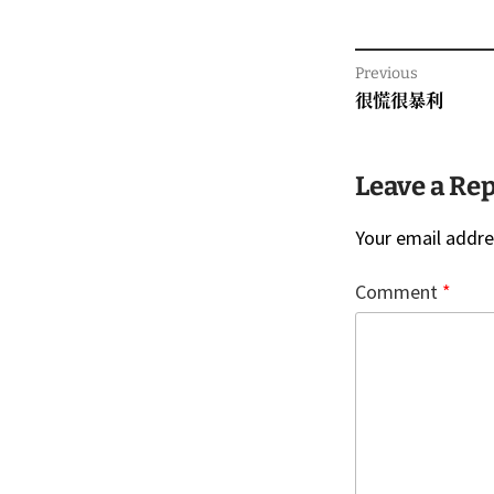
Previous
Previous
很慌很暴利
post:
Leave a Re
Your email addres
Comment
*