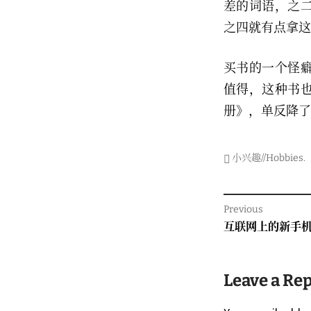
差的词语，之
之四就有点拿这
买书的一个怪
值得，这种书
册》，单反降了
小兴趣//Hobbies
.
Post
Previous
navigati
Previous
互联网上的新手
post:
Leave a Re