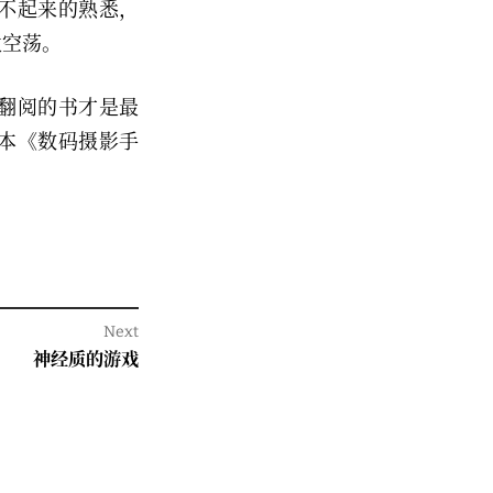
不起来的熟悉，
太空荡。
翻阅的书才是最
本《数码摄影手
Next
Next
神经质的游戏
post: