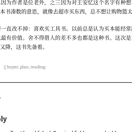
二因为作者是位老外，之三因为对王安忆这个名字有种想
本书凑数的意思，就像去超市买东西，总不想让购物篮
癖一直改不掉：喜欢买工具书。以前总是认为买本能经常
也最有价值。舍不得借人的差不多也都是这种书。这次是
又降，这书先备着。
buyer
,
plan
,
reading
.
on
机
ply