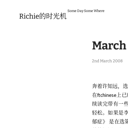
Skip
to
Some Day Some Where
content
Richie的时光机
March 
7
2nd March 2008
t
h
M
a
y
奔着许知远，选
2
0
在ftchine
2
3
续读完带有一
轻松。如果是
郁症》 是在选