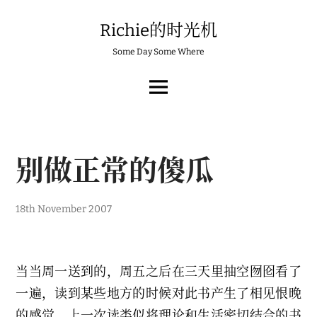
Skip
to
Richie的时光机
content
Some Day Some Where
MAIN
MENU
别做正常的傻瓜
18th November 2007
当当周一送到的，周五之后在三天里抽空囫囵看了
一遍，读到某些地方的时候对此书产生了相见恨晚
的感觉。上一次读类似将理论和生活密切结合的书