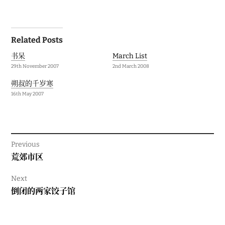
Post
Related Posts
navigation
书呆
March List
29th November 2007
2nd March 2008
朔叔的千岁寒
16th May 2007
Previous
Previous
荒郊市区
post:
Next
Next
倒闭的两家饺子馆
post: