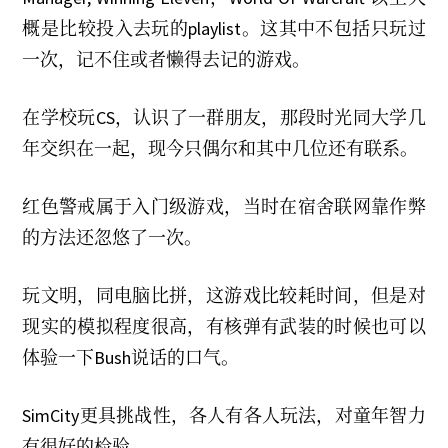
2
1
概是比较投入去玩的playlist。这其中不包括只玩过
一次，记不住或者懒得去记的游戏。
在学校玩CS，认识了一群朋友，那段时光同大学几
年交织在一起，现今只偶尔和其中几位还有联系。
红色警戒属于入门级游戏，当时在宿舍联网靠作弊
的方法还忽悠了一次。
玩文明，同电脑比拼，这游戏比较耗时间，但是对
现实的模拟程度很高，有核弹有武装的时候也可以
体验一下Bush说话的口气。
SimCity更具挑战性，各人有各人玩法，对童年智力
有很好的检验。