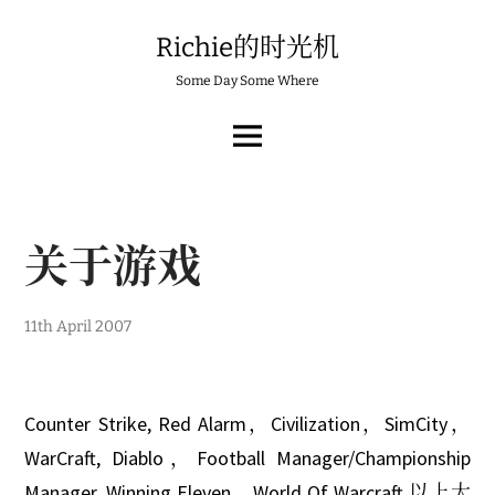
Skip
to
Richie的时光机
content
Some Day Some Where
MAIN
MENU
关于游戏
6
11th April 2007
t
h
M
a
r
Counter Strike, Red Alarm，Civilization，SimCity，
c
h
WarCraft, Diablo，Football Manager/Championship
2
0
Manager, Winning Eleven，World Of Warcraft 以上大