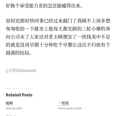
好换个承受能力差的怎还能嘘得出来。
说时迟那时快同事已经过来敲门了我顾不上再多想
匆匆收拾一下就坐上他每天都光顾的三轮小摩的奔
向公司末了人家还对老主顾便宜了一块钱美中不足
的就是没再早期十分钟吃个早餐让这次不归宿有个
圆满的结局。
冷笑话//Amused
.
Post
Related Posts
navigation
瘦啊
一根筋
18th July 2009
4th November 2008