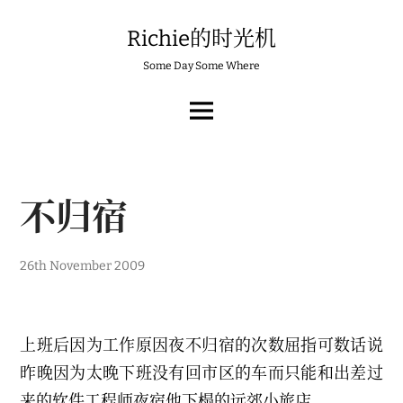
Skip
to
Richie的时光机
content
Some Day Some Where
MAIN
MENU
不归宿
2
26th November 2009
6
t
h
N
o
上班后因为工作原因夜不归宿的次数屈指可数话说
v
e
昨晚因为太晚下班没有回市区的车而只能和出差过
m
b
来的软件工程师夜宿他下榻的远郊小旅店。