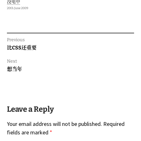
没电中
20th June 2009
Previous
Previous
比CSS还重要
post:
Next
Next
想当年
post:
Leave a Reply
Your email address will not be published.
Required
fields are marked
*