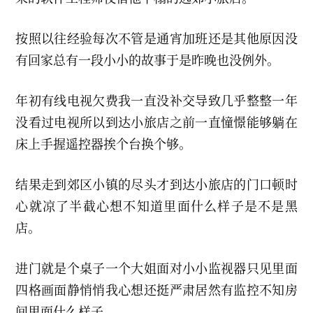
e
r
2
按照以往经验每次不管是通宵加班还是其他原因没
0
0
有回家总有一段小小的故事于是昨晚也没例外。
9
年初有线电视欠费我一直没补交导致几乎整整一年
没看过电视所以到达小旅店之前一直憧憬能够躺在
床上手握遥控器挨个台换个够。
结果走到郊区小镇的尽头才到达小旅店的门口顿时
心就凉了半截心想不知道里面什么样子是不是黑
店。
进门就是个桌子一个大姐面对小小监视器只见里面
四格画面静悄悄我心想还挺严肃居然有监控不知房
间里面什么样子。