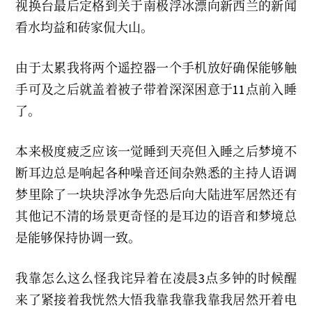
视换台最后定格到关于南极浮冰漂向新西兰的新闻
看水均益和砖家侃大山。
由于太累我将两个遥控器一个手机放好确保能够触
手可及之后就盖着被子带着深深困意于11点前入睡
了。
本来极度疲乏应该一觉睡到天亮但入睡之后梦境不
断耳边总是响起各种噪音还间杂熟悉的主持人语调
梦里除了一块块浮冰争先恐后向大陆进军居然还有
其他记不清的场景更奇怪的是耳边的语音和梦境总
是能够保持协调一致。
我靠怎么这么怪我诧异着在凌晨3点多钟的时候醒
来了紧接着我恍然大悟我靠我靠我靠我居然开着电