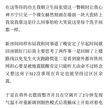
在这等待的功夫我朝卫生间张望这一瞥顿时让我心
神不宁只见一个裸女赫然刻画在墙面一块大瓷砖上
我说我靠这是什么同事哈哈大笑说这里每个洗手间
都一样。
新房间同样布局我和同事道了晚安定了早起时间就
回房锁好门后我主要思考了两件事一是回顾了上楼
路线以免发生火灾跑路慌张二是看到窗外都有铁丝
网担心要是被地震摇醒肯定只能听天由命不过转念
又想这房子512没事现在肯定也能坚持过区区余
震。
于是在将外衣摆放整齐并且在空调开了2分钟发现
气温不对重新调到制热模式后我躺床上开始对着电