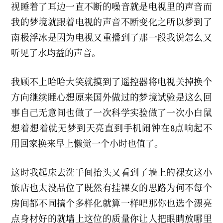
视睡着了耳边一直不断的噪音就是电视里的声音而
我的梦境就跟着电视的声音不断变化之所以梦到了
南极浮冰是因为电视又重播到了那一段我说怎么又
听见了水均益的声音。
我顾不上哈哈大笑就摸到了遥控器将电视关掉换个
方向继续睡心想原来国外做过的梦境试验是这么回
事自己无意间也做了一次科学实验做了一次小白鼠
想着想着就无梦到天亮直到手机闹钟在8点响起不
用回家换来早上懒觉一个小时也值了。
这时我起床去洗手间抬头又看到了墙上的裸女这小
旅店也太没品位了既然有挂裸女的思路为何不每个
房间都不同搞个多样化就算一样吧那你也选个漂亮
点身材好的就墙上这位的质量你让人把眼睛放哪里