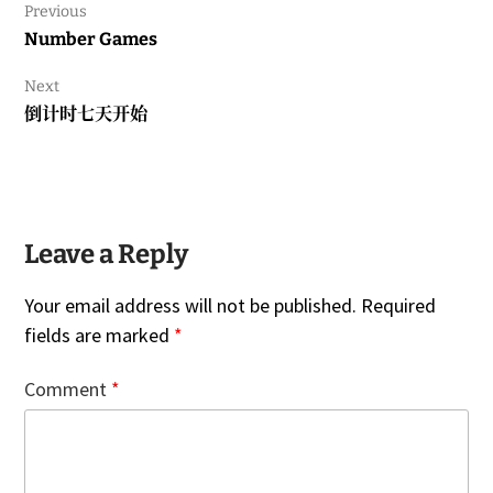
Previous
Previous
Number Games
post:
Next
Next
倒计时七天开始
post:
Leave a Reply
Your email address will not be published.
Required
fields are marked
*
Comment
*