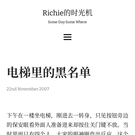
Skip
to
Richie的时光机
content
Some Day Some Where
MAIN
MENU
电梯里的黑名单
2
22nd November 2007
4
t
h
N
o
下午在一楼坐电梯，刚进去一转身，只见按钮旁边
v
e
的保安眼看外面人准备进来却按住关门键不放。当
m
b
时里面只有四个人，大家的眼神刚作出反应，这个