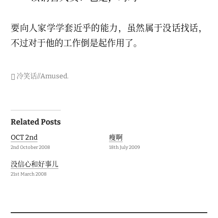
要向人家学学套近乎的能力，虽然属于没话找话，
不过对于他的工作倒是起作用了。
冷笑话//Amused
.
Post
Related Posts
navigation
OCT 2nd
瘦啊
2nd October 2008
18th July 2009
没信心和好事儿
21st March 2008