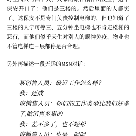
e
r
保安开口了：他们是三楼的。然后里面的人都笑
2
0
了。这保安不是专门负责控制电梯的，但也知道了
0
7
三楼的人宁可等三、五分钟坐电梯也不肯走楼梯的
恶行，而他们似乎天生对别人的眼神免疫，物业也
不管电梯连三层都停是否合理。
另外再描述一段无趣的MSN对话：
某销售人员：最近工作怎么样？
我：还成
该销售人员：你们的工作类型比我们好多
了,做销售多累的
我：差不多了，也不轻松
该销售人员：也是，呵呵