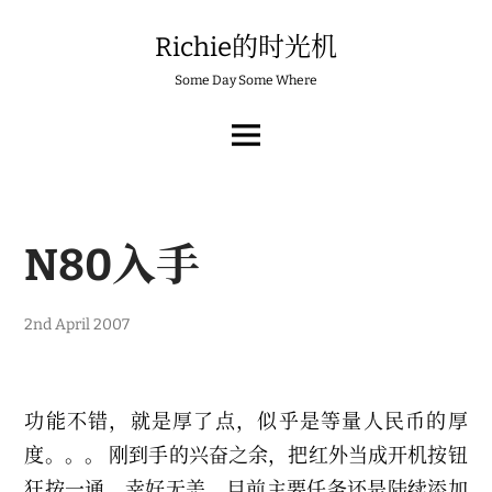
Skip
to
Richie的时光机
content
Some Day Some Where
MAIN
MENU
N80入手
6
2nd April 2007
t
h
M
a
r
功能不错，就是厚了点，似乎是等量人民币的厚
c
h
度。。。 刚到手的兴奋之余，把红外当成开机按钮
2
0
狂按一通，幸好无恙。目前主要任务还是陆续添加