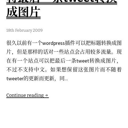
成图片
1
18th February 2009
4
t
很久以前有一个wordpress插件可以把标题转换成图
h
J
片，但是那样的话对一些站点会占用较多流量。现
u
n
在有一个站点可以把最后一条tweet转换成图片，
e
2
不过不支持中文。如果想保留这张图片而不随着
0
2
tweeter的更新而更新，同...
3
Continue reading