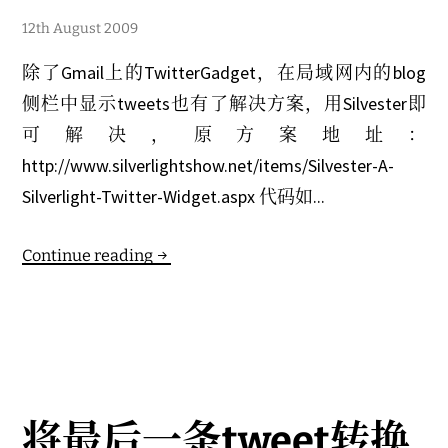
1
12th August 2009
5
t
除了Gmail上的TwitterGadget，在局域网内的blog
h
N
侧栏中显示tweets也有了解决方案，用Silvester即
o
v
可解决，原方案地址：
e
m
http://www.silverlightshow.net/items/Silvester-A-
b
e
Silverlight-Twitter-Widget.aspx 代码如...
r
2
0
0
Continue reading
9
将最后一条tweet转换