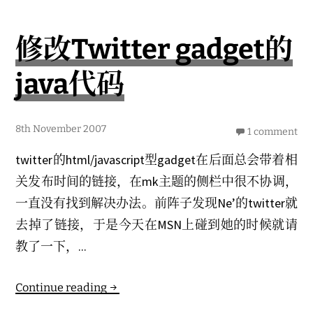
修改Twitter gadget的
java代码
1
8th November 2007
1 comment
4
t
twitter的html/javascript型gadget在后面总会带着相
h
J
关发布时间的链接，在mk主题的侧栏中很不协调，
u
n
一直没有找到解决办法。前阵子发现Ne’的twitter就
e
2
去掉了链接，于是今天在MSN上碰到她的时候就请
0
2
教了一下，...
3
Continue reading