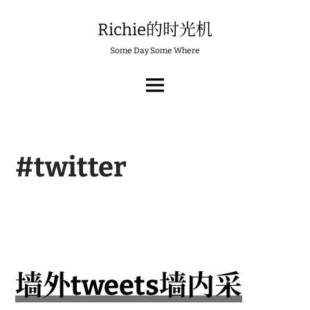
Skip
to
Richie的时光机
content
Some Day Some Where
MAIN
MENU
#twitter
墙外tweets墙内采