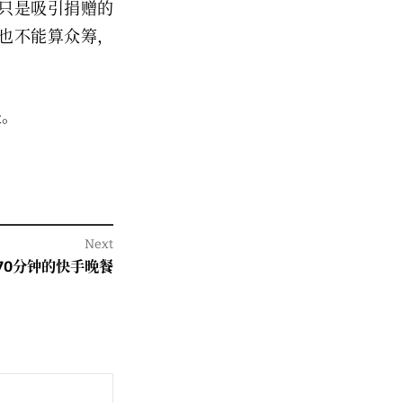
只是吸引捐赠的
也不能算众筹，
是。
Next
70分钟的快手晚餐
: