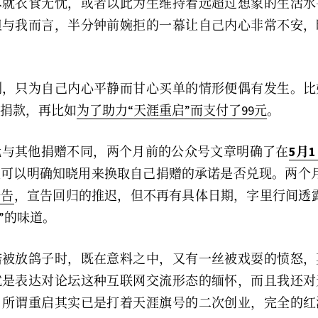
本就衣食无忧，或者以此为生维持着远超过想象的生活水
但与我而言，半分钟前婉拒的一幕让自己内心非常不安，
例，只为自己内心平静而甘心买单的情形便偶有发生。比
捐款，再比如
为了助力“天涯重启”而支付了99元
。
元与其他捐赠不同，两个月前的公众号文章明确了在
5月
可以明确知晓用来换取自己捐赠的承诺是否兑现。两个月
公告
，宣告回归的推迟，但不再有具体日期，字里行间透
”的味道。
诺被放鸽子时，既在意料之中，又有一丝被戏耍的愤怒，
就是表达对论坛这种互联网交流形态的缅怀，而且我还对
，所谓重启其实已是打着天涯旗号的二次创业，完全的红