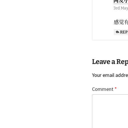
网友
3rd May
感觉
REP
Leave a Re
Your email addres
Comment
*