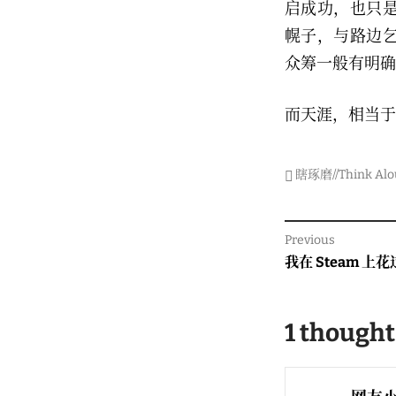
启成功，也只
幌子，与路边
众筹一般有明确
而天涯，相当于
瞎琢磨//Think Alo
Post
Previous
navigati
Previous
我在 Steam 上
post:
1 thought