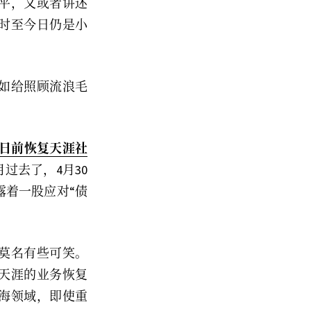
平，又或者讲述
时至今日仍是小
如给照顾流浪毛
1日前恢复天涯社
过去了，4月30
露着一股应对“债
莫名有些可笑。
天涯的业务恢复
海领域，即使重