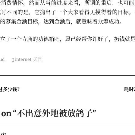
是消费情怀。然而从当前进度来看，所谓的重启，也可能
乞讨不同的是，它抛出了一个大家看得见摸得着的目标。
的募集金额目标，达到金额后，就意味着众筹成功。
立了一个寺庙的功德箱吧，愿已经帮你许好了，扔钱就
ud
.
internet
,
天涯
.
on
Next
花过多少钱？
耗时
post
 on “
不出意外地被放鸽子
”