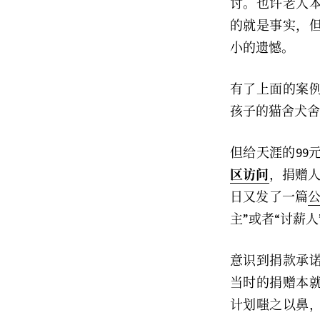
讨。也许老人
的就是事实，
小的遗憾。
有了上面的案
孩子的猫舍犬舍
但给天涯的99
区访问
，捐赠人
日又发了一篇
主”或者“讨薪人
意识到捐款承
当时的捐赠本
计划嗤之以鼻