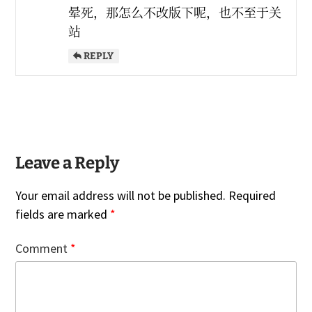
晕死，那怎么不改版下呢，也不至于关
站
REPLY
Leave a Reply
Your email address will not be published.
Required
fields are marked
*
Comment
*