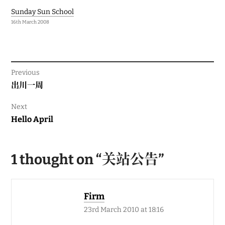
Sunday Sun School
16th March 2008
Previous
Previous
出川一周
post:
Next
Next
Hello April
post:
1 thought on “
关站公告
”
Firm
23rd March 2010 at 18:16