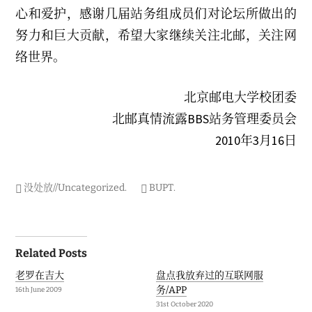
心和爱护，感谢几届站务组成员们对论坛所做出的
努力和巨大贡献，希望大家继续关注北邮，关注网
络世界。
北京邮电大学校团委
北邮真情流露BBS站务管理委员会
2010年3月16日
没处放//Uncategorized
.
BUPT
.
Post
Related Posts
navigation
老罗在吉大
盘点我放弃过的互联网服
务/APP
16th June 2009
31st October 2020