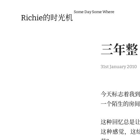
Skip
to
Some Day Some Where
content
Richie的时光机
三年整
1
31st January 2010
s
t
F
e
b
今天标志着我到
r
u
一个陌生的房间
a
r
y
这种回忆总是让人
2
0
这种感觉，这
1
0