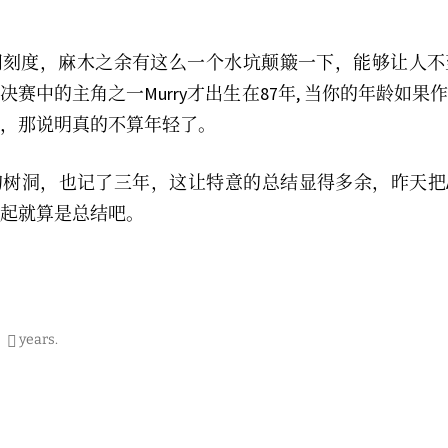
间刻度，麻木之余有这么一个水坑颠簸一下，能够让人不
决赛中的主角之一Murry才出生在87年, 当你的年龄如果
，那说明真的不算年轻了。
树洞，也记了三年，这让特意的总结显得多余，昨天把Arc
起就算是总结吧。
years
.
on