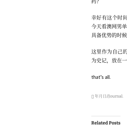
药？
幸好有这个时
今天看澳网男单
具备优势的时候
这里作为自己的
为史记，放在一
that’s all.
年月日//Journal
.
Post
Related Posts
navigati