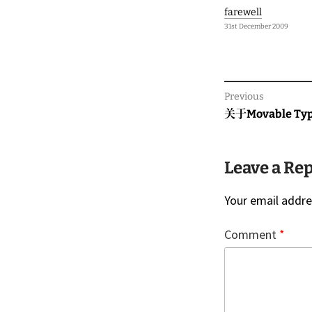
farewell
31st December 2009
Previous
Previous
关于Movable T
post:
Leave a Re
Your email addres
Comment
*