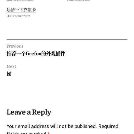
矫情一下充值卡
5th October 2007
Previous
Previous
推荐一个firefox的外观插件
post:
Next
Next
操
post:
Leave a Reply
Your email address will not be published.
Required