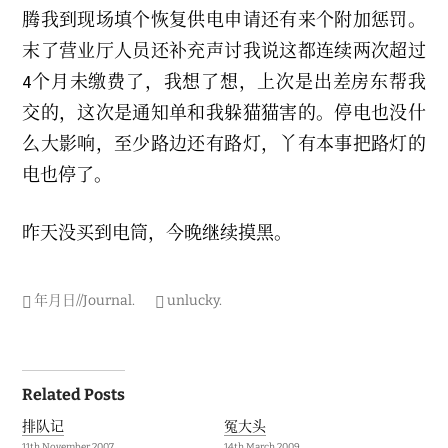
腾我到现场填个恢复供电申请还有来个附加惩罚。
末了营业厅人员还补充声讨我说这都连续两次超过
4个月未缴费了，我想了想，上次是出差房东帮我
交的，这次是通知单和我躲猫猫害的。停电也没什
么大影响，至少路边还有路灯，丫有本事把路灯的
电也停了。
昨天没买到电筒，今晚继续摸黑。
年月日//Journal
.
unlucky
.
Post
Related Posts
navigation
排队记
冤大头
11th November 2007
14th March 2009