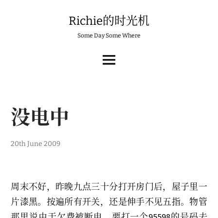
Skip
to
Richie的时光机
content
Some Day Some Where
MAIN
MENU
没电中
20th June 2009
周末不好，昨晚九点三十分打开房门后，屋子里一
片漆黑。按遍所有开关，还是伸手不见五指。物管
那里说由于欠费被断电，要打一个95598的号码去