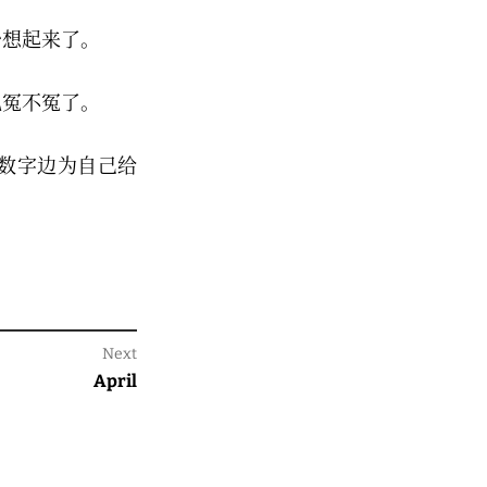
少想起来了。
见冤不冤了。
数字边为自己给
Next
Next
April
post: