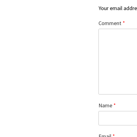
Your email addres
Comment
*
Name
*
Email
*