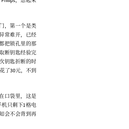
lips，想起来
门，第一个是类
异常难开，已经
都把锁孔里的那
取断钥匙经验完
这次钥匙折断的时
花了30元，不到
不在口袋里，这是
手机只剩下1格电
知会不会背到再