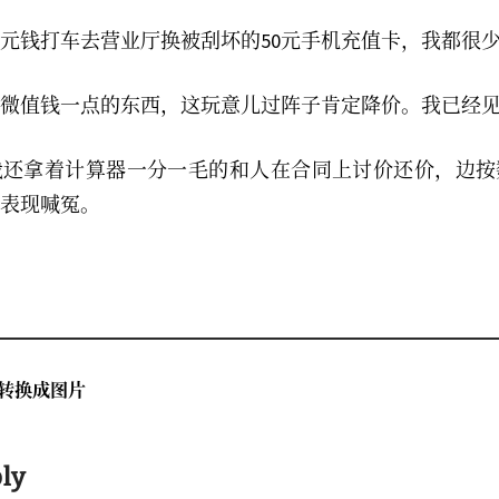
0元钱打车去营业厅换被刮坏的50元手机充值卡，我都很
微值钱一点的东西，这玩意儿过阵子肯定降价。我已经
我还拿着计算器一分一毛的和人在合同上讨价还价，边按
表现喊冤。
on
t转换成图片
ply