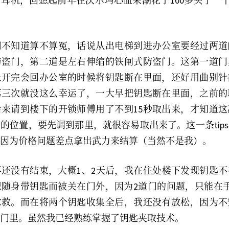
耳机，回想起前年在沃尔玛心血来潮花了100多买了一个Phi
门不知道算不算冤，话说从出电梯到进办公室要经过两道
防盗门，第二道是左右伸缩的铁闸式防盗门。这第一道门
上开完会回办公室的时候将钥匙断在里面，还好用曲别针
第三次就没这么幸运了，一大早把钥匙断在里面，之前的
来请到楼下的开锁师傅用了不到15秒取出来，才知道
的位置，要先调到那里，就很容易取出来了。这一条tips
，因为价格问题差点拿出武力来结算（当然不是我）。
还没有结束，大概1、2天后，我在住处楼下发现钥匙
随身带钥匙而被关在门外，因为2道门的问题，只能在
求救。而在将两个钥匙收集全后，我还没有放松，因为不
门里。虽然我已经熟练掌握了钥匙夹取技术。