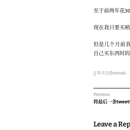
至于前两年花3
现在我只要买稍
但是几个月前
自己买东西时的
年月日//Journal
.
Post
Previous
navigati
Previous
将最后一条twee
post:
Leave a Re