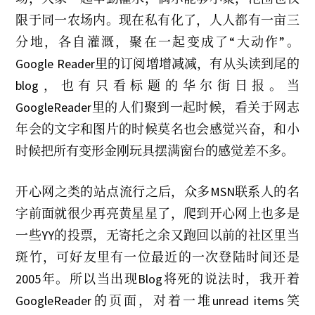
e
r
限于同一农场内。现在私有化了，人人都有一亩三
2
0
分地，各自灌溉，聚在一起变成了“大动作”。
0
8
Google Reader里的订阅增增减减，有从头读到尾的
blog，也有只看标题的华尔街日报。当
GoogleReader里的人们聚到一起时候，看关于网志
年会的文字和图片的时候莫名也会感觉兴奋，和小
时候把所有变形金刚玩具摆满窗台的感觉差不多。
开心网之类的站点流行之后，众多MSN联系人的名
字前面就很少再亮黄星星了，爬到开心网上也多是
一些YY的投票，无寄托之余又跑回以前的社区里当
斑竹，可好友里有一位最近的一次登陆时间还是
2005年。所以当出现Blog将死的说法时，我开着
GoogleReader的页面，对着一堆unread items笑