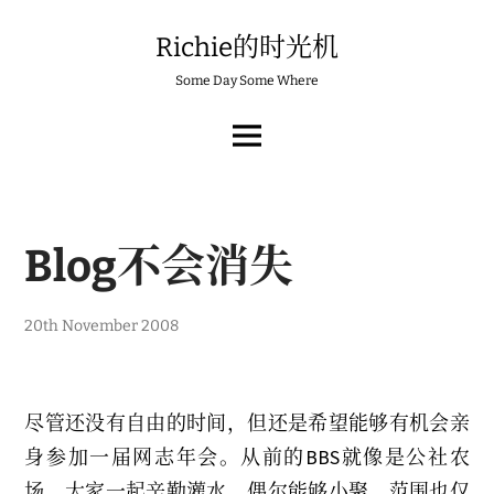
Skip
to
Richie的时光机
content
Some Day Some Where
MAIN
MENU
Blog不会消失
2
20th November 2008
0
t
h
N
o
尽管还没有自由的时间，但还是希望能够有机会亲
v
e
身参加一届网志年会。从前的BBS就像是公社农
m
b
场，大家一起辛勤灌水，偶尔能够小聚，范围也仅