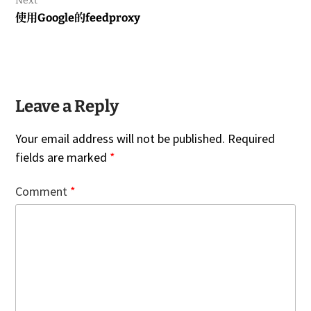
Next
Next
使用Google的feedproxy
post:
Leave a Reply
Your email address will not be published.
Required
fields are marked
*
Comment
*