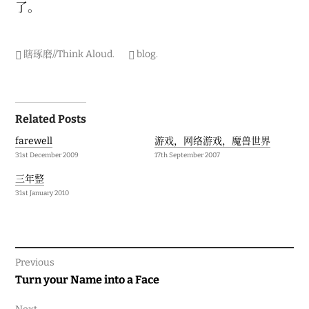
了。
瞎琢磨//Think Aloud
.
blog
.
Post
Related Posts
navigation
farewell
游戏，网络游戏，魔兽世界
31st December 2009
17th September 2007
三年整
31st January 2010
Previous
Previous
Turn your Name into a Face
post: