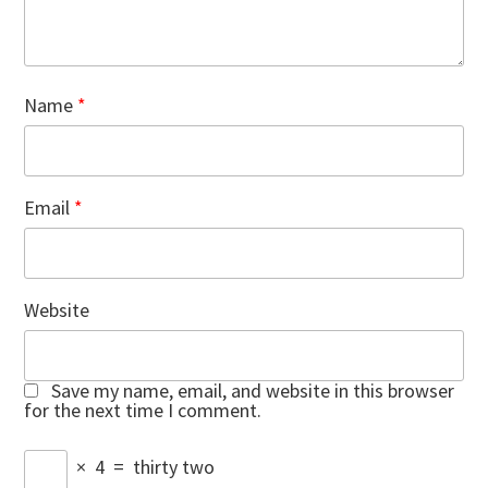
Name
*
Email
*
Website
Save my name, email, and website in this browser
for the next time I comment.
×
4
=
thirty two