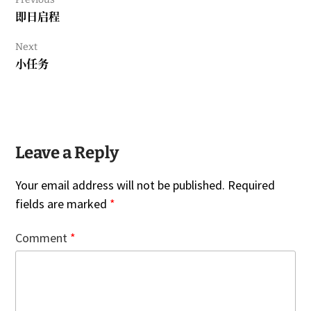
Previous
即日启程
post:
Next
Next
小任务
post:
Leave a Reply
Your email address will not be published.
Required
fields are marked
*
Comment
*