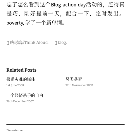
忘了怎么看到这个Blog action day活动的，赶得真
是巧，刚好提前一天，配合一下，定时发出。
poverty, 学了一个新单词。
瞎琢磨//Think Aloud
.
blog
.
Post
Related Posts
navigation
报道灾难的媒体
另类垄断
1st June 2008
27th November 2007
一个经济杀手的自白
26th December 2007
Previous