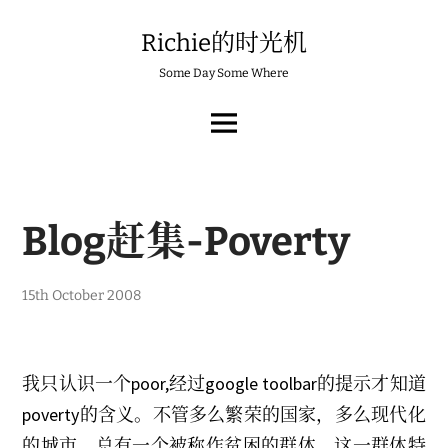
Skip
to
Richie的时光机
content
Some Day Some Where
MAIN
MENU
Blog赶集-Poverty
1
15th October 2008
6
t
h
A
p
我只认识一个poor,经过google toolbar的提示才知道
r
i
poverty的含义。不管多么繁荣的国家，多么现代化
l
2
的城市，总有一个被称作贫困的群体，这一群体特