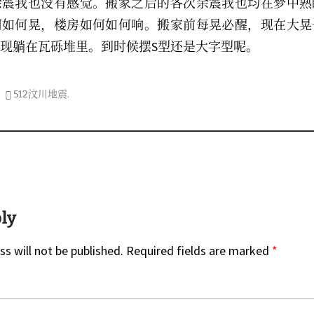
余震我也没有感觉。搬家之后的各次余震我也均在梦中熟
何如何晃，楼房如何如何响。搬家前每晃必醒，现在大晃
现躺在瓦砾堆里。到时候摆S型还是大字型呢。
512汶川地震
.
on
ply
s will not be published.
Required fields are marked
*