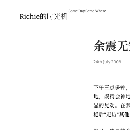
Skip
to
Some Day Some Where
content
Richie的时光机
余震无
2
24th July 2008
4
t
h
J
u
下午三点多钟
l
y
地，聚精会神
2
0
显的晃动。在
0
8
稳后”走访”其