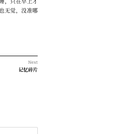
睡，只在早上才
也无觉，没准哪
Next
Next
记忆碎片
post: