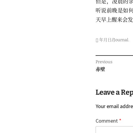
但是，凌晨的
听说前晚是如
天早上醒来会发
年月日//Journal
.
Post
Previous
navigati
Previous
赤壁
post:
Leave a Re
Your email addres
Comment
*