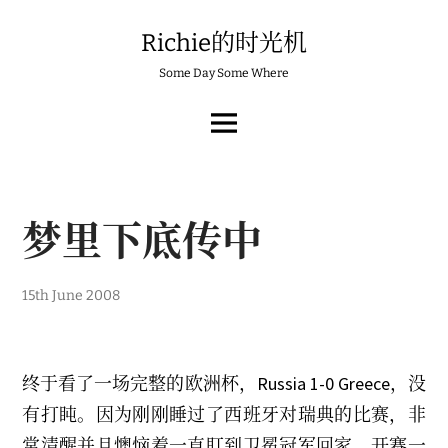
Skip
to
Richie的时光机
content
Some Day Some Where
MAIN
MENU
梦里下底传中
1
15th June 2008
s
t
J
a
n
终于看了一场完整的欧洲杯，Russia 1-0 Greece，没
u
a
有打盹。因为刚刚睡过了西班牙对瑞典的比赛，非
r
y
常清醒并且懊恼着一直盯到卫冕冠军回家。开赛一