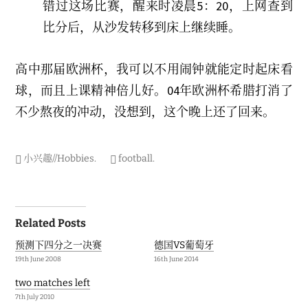
错过这场比赛，醒来时凌晨5：20，上网查到
比分后，从沙发转移到床上继续睡。
高中那届欧洲杯，我可以不用闹钟就能定时起床看
球，而且上课精神倍儿好。04年欧洲杯希腊打消了
不少熬夜的冲动，没想到，这个晚上还了回来。
小兴趣//Hobbies
.
football
.
Post
Related Posts
navigation
预测下四分之一决赛
德国VS葡萄牙
19th June 2008
16th June 2014
two matches left
7th July 2010