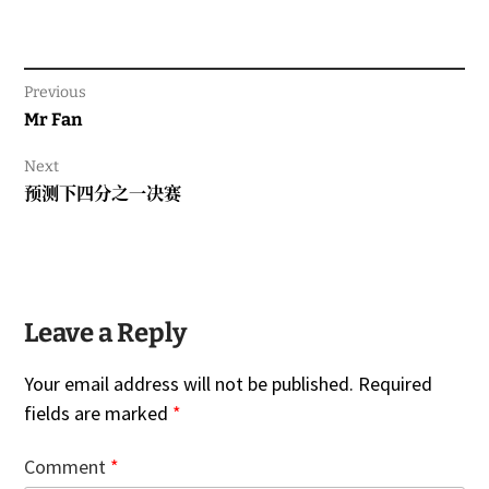
Previous
Previous
Mr Fan
post:
Next
Next
预测下四分之一决赛
post:
Leave a Reply
Your email address will not be published.
Required
fields are marked
*
Comment
*