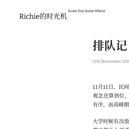
Skip
to
Some Day Some Where
content
Richie的时光机
排队记
1
11th November 20
s
t
J
a
n
11月11日，
u
a
观念还算到位
r
y
有序，而高峰期
2
0
1
大学时候有次放
0