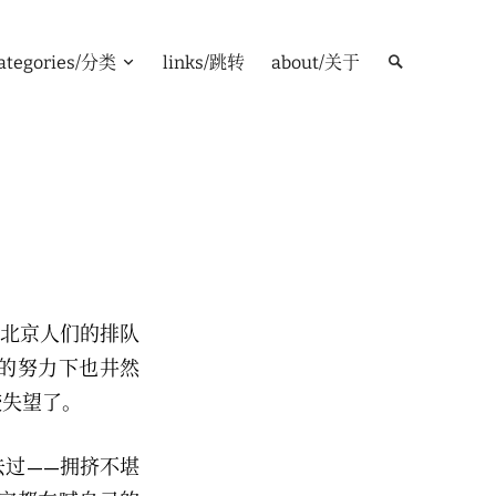
ategories/分类
links/跳转
about/关于
在北京人们的排队
的努力下也井然
较失望了。
去过——拥挤不堪