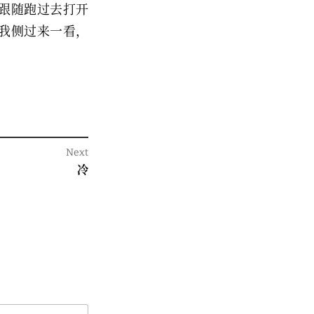
跟随跑过去打开
我侧过来一看，
Next
Next
冷
post: