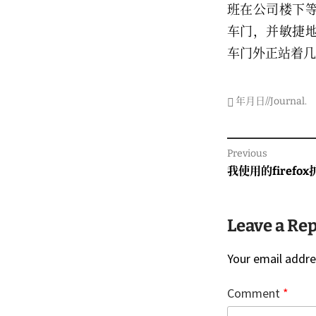
班在公司楼下
车门，并敏捷
车门外正站着几
年月日//Journal
.
Post
Previous
navigati
Previous
我使用的firefo
post:
Leave a Re
Your email addres
Comment
*