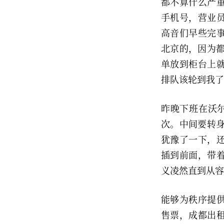
都不算什么严
手机号，营业
高音们早些完事
北京的，因为都
单放到柜台上
排队该轮到我了
昨晚下班在沃尔
次。中间要转身
犹豫了一下，
插到前面，带
义凌然直到从容
能够为秩序提
售票，成都出