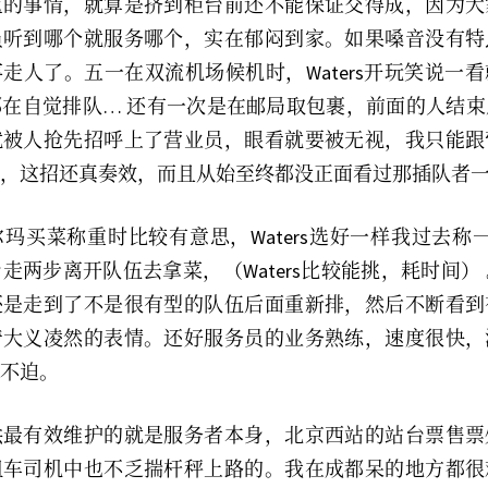
重的事情，就算是挤到柜台前还不能保证交得成，因为大
员听到哪个就服务哪个，实在郁闷到家。如果嗓音没有特
走人了。五一在双流机场候机时，Waters开玩笑说一
在自觉排队… 还有一次是在邮局取包裹，前面的人结
就被人抢先招呼上了营业员，眼看就要被无视，我只能跟
，这招还真奏效，而且从始至终都没正面看过那插队者
玛买菜称重时比较有意思，Waters选好一样我过去称
走两步离开队伍去拿菜，（Waters比较能挑，耗时间）
还是走到了不是很有型的队伍后面重新排，然后不断看到
着大义凌然的表情。还好服务员的业务熟练，速度很快，
不迫。
供最有效维护的就是服务者本身，北京西站的站台票售票
租车司机中也不乏揣杆秤上路的。我在成都呆的地方都很