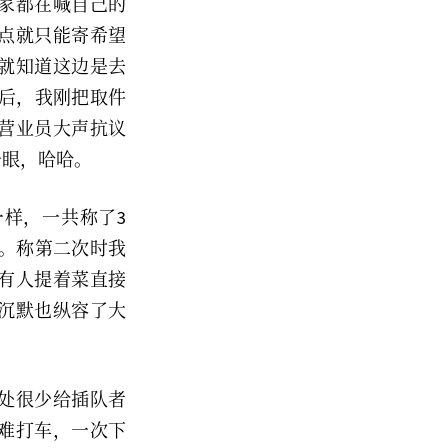
家都在喊自己的
点就只能寄希望
看就知道这边是去
束后，我刚把取件
营业员大声抗议
一眼，哈哈。
一样，一共称了3
 。称第二次时我
有人提着菜直接
沉默也纵容了大
处很少给插队者
难打车，一次下