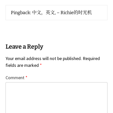
Pingback:
中文，英文, – Richie的时光机
Leave a Reply
Your email address will not be published.
Required
fields are marked
*
Comment
*