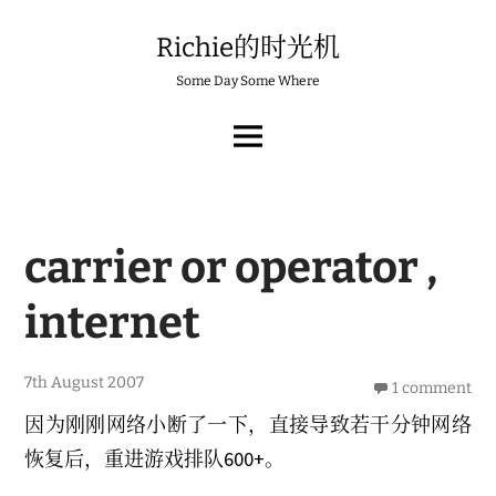
Skip
to
Richie的时光机
content
Some Day Some Where
MAIN
MENU
carrier or operator ,
internet
6
7th August 2007
1 comment
t
h
因为刚刚网络小断了一下，直接导致若干分钟网络
M
a
恢复后，重进游戏排队600+。
y
2