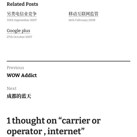
Related Posts
navigation
另类电信业竞争
移动互联网监管
30th September 2007
16th February 2008
Google plus
27th October 2007
Previous
Previous
WOW Addict
post:
Next
Next
成都的蓝天
post:
1 thought on “
carrier or
operator , internet
”