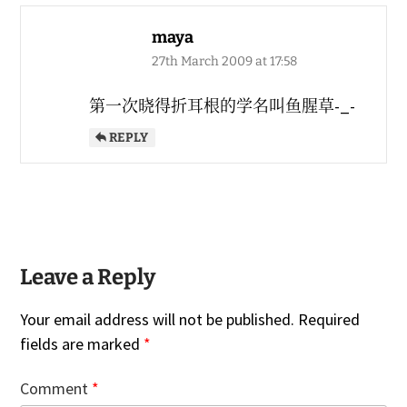
maya
27th March 2009 at 17:58
第一次晓得折耳根的学名叫鱼腥草-_-
REPLY
Leave a Reply
Your email address will not be published.
Required
fields are marked
*
Comment
*