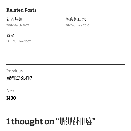
Post
Related Posts
navigation
初遇热浪
深夜流口水
30th March 2007
5th February 2010
冒菜
13th October 2007
Previous
Previous
成都怎么样？
post:
Next
Next
N80
post:
1 thought on “
腥腥相嘻
”