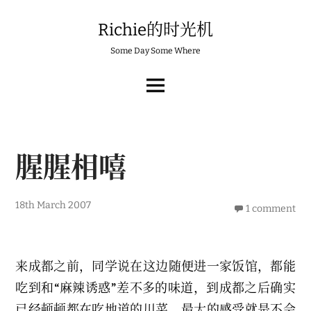
Skip
to
Richie的时光机
content
Some Day Some Where
MAIN
MENU
腥腥相嘻
6
18th March 2007
1 comment
t
h
M
a
r
来成都之前，同学说在这边随便进一家饭馆，都能
c
h
吃到和“麻辣诱惑”差不多的味道，到成都之后确实
2
0
已经顿顿都在吃地道的川菜，最大的感受就是不会