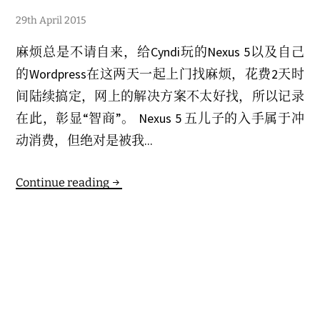
3
29th April 2015
r
d
麻烦总是不请自来，给Cyndi玩的Nexus 5以及自己
J
a
的Wordpress在这两天一起上门找麻烦，花费2天时
n
u
间陆续搞定，网上的解决方案不太好找，所以记录
a
r
在此，彰显“智商”。 Nexus 5 五儿子的入手属于冲
y
2
动消费，但绝对是被我...
0
1
7
Continue reading