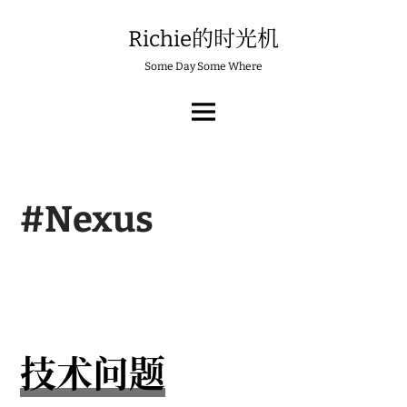
Skip
to
Richie的时光机
content
Some Day Some Where
MAIN
MENU
#Nexus
技术问题